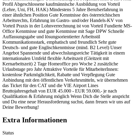
Profil Abgeschlossene kaufmännische Ausbildung von Vorteil
(Lehre, Uni, FH, HAK) Mindestens 5 Jahre Berufserfahrung in
einer ähnlichen Position Gute Kenntnisse des österreichischen
Arbeitsrechts, Erfahrung im Gastro- und/oder Handels-KV von
Vorteil Praxis in der Lohnverrechnung ist von Vorteil Fundierte MS-
Office Kenntnisse und gute Kenntnisse mit Sage DPW Schnelle
Auffassungsgabe und lösungsorientierter Arbeitsstil
Kommunikationsstark, emphatisch und freundlich Sehr gute
Deutsch- und gute Englischkenntnisse (mind. B2 Level) Unser
Angebot Spannende und abwechslungsreiche Tätigkeit in einem
internationalen Umfeld flexible Arbeitszeit (Gleitzeit mit
Kernarbeitszeit) 2 Tage Homeoffice pro Woche 2 zusätzliche
Urlaubstage pro Jahr Attraktive Vorteile für MitarbeiterInnen:
kostenlose Parkmöglichkeit, Rabatte und Verpflegung Gute
Anbindung mit den öffentlichen Verkehrsmitteln, wir übernehmen
das Ticket für den CAT und die VIE Airport Lines
Bruttojahresgehalt von EUR 45.000 - EUR 59.000,- je nach
Qualifikation & Erfahrung möglich Wenn Dich die Stelle anspricht
und Du eine neue Herausforderung suchst, dann freuen wir uns auf
Deine Bewerbung!
Extra Informationen
Status