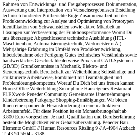
Rahmen von Entwicklungs- und Freigabeprozessen Dokumentation,
Auswertung und Interpretation von Versuchsergebnissen Erstellung
technisch fundierter Prüfberichte Enge Zusammenarbeit mit der
Produktentwicklung zur Analyse und Optimierung von Prototypen
Identifikation von Schwachstellen sowie aktive Mitarbeit an
Lösungen zur Verbesserung der Funktionsperformance Womit Du
uns überzeugst: Abgeschlossene technische Ausbildung (HTL-
Maschinenbau, Automatisierungstechnik, Werkmeister o.Ä.)
Mehrjährige Erfahrung im Umfeld von Produktentwicklung,
Inbetriebnahme oder Fertigung Gutes technisches Verständnis sowie
handwerkliches Geschick Idealerweise Praxis mit CAD-Systemen
(2D/3D) Grundkenntnisse in Mechanik, Elektro- und
Steuerungstechnik Bereitschaft zur Weiterbildung Selbständige und
strukturierte Arbeitsweise, kombiniert mit Teamfähigkeit und
Problemlösungskompetenz Worauf Du Dich bei uns freuen kannst:
Home-Office Weiterbildung Smartphone Hauseigenes Restaurant
FLEXwork Peneder Community Gemeinsame Unternehmungen
Kinderbetreung Parkgarge Shopping-Ermäßigungen Wir bieten
Ihnen eine spannende Herausforderung in einem attraktiven
Arbeitsumfeld. Für diese Position ist ein Monatsbruttogehalt ab
3.800 Euro vorgesehen. Je nach Qualifikation und Berufserfahrung
besteht die Möglichkeit einer Gehaltsüberzahlung. Peneder Bau-
Elemente GmbH // Human Resources Ritzling 9 // A-4904 Atzbach
T: 43 50 5604 - 3188