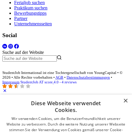
Ferialjob suchen
Praktikum suchen
Bewerbungstipps
Partner
Unternehmensseiten
Social
Suche auf der Website
StudentJob International ist eine Tochtergesellschaft von YoungCapital • ©
2026 • Alle Rechte vorbehalten •
AGB
•
Datenschutzbestimmungen
•
Impressum
StudentJob AT score
4.0 - 4 reviews
×
Diese Webseite verwendet
Login für Unternehmen
Cookies.
E-Mail
*
Wir verwenden Cookies, um die Benutzerfreundlichkeit unserer
Website zu verbessern. Durch die weitere Nutzung unserer Webseite
stimmen Sie der Verwendung von Cookies gemäß unserer Cookie-
Passwort