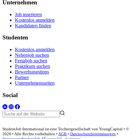
Unternehmen
Job inserieren
Kostenlos anmelden
Kandidaten finden
Studenten
Kostenlos anmelden
Nebenjob suchen
Ferialjob suchen
Praktikum suchen
Bewerbungstipps
Partner
Unternehmensseiten
Social
StudentJob International ist eine Tochtergesellschaft von YoungCapital • ©
2026 • Alle Rechte vorbehalten •
AGB
•
Datenschutzbestimmungen
•
Impressum
StudentJob AT score
4.0 - 4 reviews