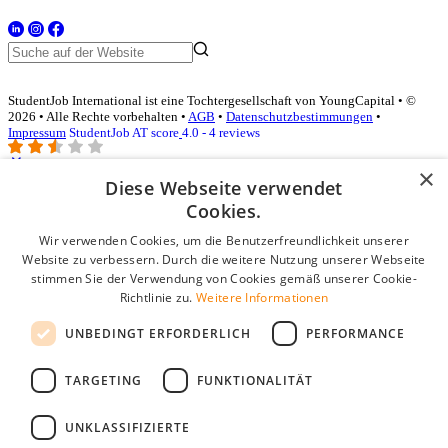
StudentJob International ist eine Tochtergesellschaft von YoungCapital • ©
2026 • Alle Rechte vorbehalten •
AGB
•
Datenschutzbestimmungen
•
Impressum
StudentJob AT score
4.0 - 4 reviews
×
Diese Webseite verwendet
Login für Unternehmen
Cookies.
Wir verwenden Cookies, um die Benutzerfreundlichkeit unserer
E-Mail
*
Website zu verbessern. Durch die weitere Nutzung unserer Webseite
stimmen Sie der Verwendung von Cookies gemäß unserer Cookie-
Passwort
Richtlinie zu.
Weitere Informationen
Angemeldet bleiben
UNBEDINGT ERFORDERLICH
PERFORMANCE
Passwort vergessen?
Login
TARGETING
FUNKTIONALITÄT
Kostenloses Unternehmensprofil
UNKLASSIFIZIERTE
Wenn Sie sich registriert haben, können Sie ein Unternehmensprofil