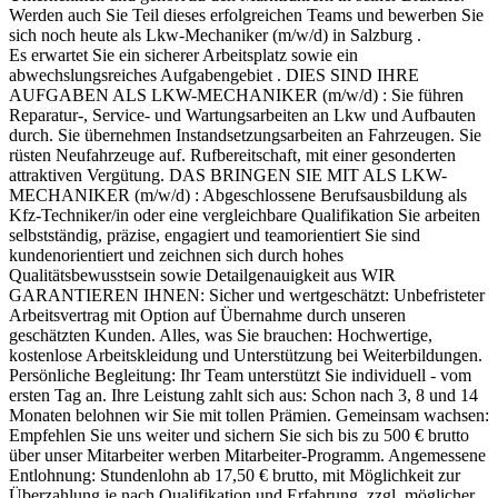
Werden auch Sie Teil dieses erfolgreichen Teams und bewerben Sie
sich noch heute als Lkw-Mechaniker (m/w/d) in Salzburg .
Es erwartet Sie ein sicherer Arbeitsplatz sowie ein
abwechslungsreiches Aufgabengebiet . DIES SIND IHRE
AUFGABEN ALS LKW-MECHANIKER (m/w/d) : Sie führen
Reparatur-, Service- und Wartungsarbeiten an Lkw und Aufbauten
durch. Sie übernehmen Instandsetzungsarbeiten an Fahrzeugen. Sie
rüsten Neufahrzeuge auf. Rufbereitschaft, mit einer gesonderten
attraktiven Vergütung. DAS BRINGEN SIE MIT ALS LKW-
MECHANIKER (m/w/d) : Abgeschlossene Berufsausbildung als
Kfz-Techniker/in oder eine vergleichbare Qualifikation Sie arbeiten
selbstständig, präzise, engagiert und teamorientiert Sie sind
kundenorientiert und zeichnen sich durch hohes
Qualitätsbewusstsein sowie Detailgenauigkeit aus WIR
GARANTIEREN IHNEN: Sicher und wertgeschätzt: Unbefristeter
Arbeitsvertrag mit Option auf Übernahme durch unseren
geschätzten Kunden. Alles, was Sie brauchen: Hochwertige,
kostenlose Arbeitskleidung und Unterstützung bei Weiterbildungen.
Persönliche Begleitung: Ihr Team unterstützt Sie individuell - vom
ersten Tag an. Ihre Leistung zahlt sich aus: Schon nach 3, 8 und 14
Monaten belohnen wir Sie mit tollen Prämien. Gemeinsam wachsen:
Empfehlen Sie uns weiter und sichern Sie sich bis zu 500 € brutto
über unser Mitarbeiter werben Mitarbeiter-Programm. Angemessene
Entlohnung: Stundenlohn ab 17,50 € brutto, mit Möglichkeit zur
Überzahlung je nach Qualifikation und Erfahrung, zzgl. möglicher