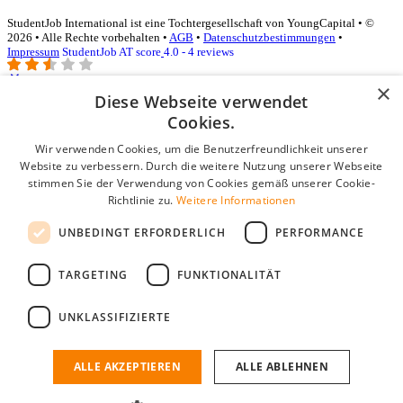
StudentJob International ist eine Tochtergesellschaft von YoungCapital • ©
2026 • Alle Rechte vorbehalten •
AGB
•
Datenschutzbestimmungen
•
Impressum
StudentJob AT score
4.0 - 4 reviews
×
Diese Webseite verwendet
Login für Unternehmen
Cookies.
Wir verwenden Cookies, um die Benutzerfreundlichkeit unserer
E-Mail
*
Website zu verbessern. Durch die weitere Nutzung unserer Webseite
stimmen Sie der Verwendung von Cookies gemäß unserer Cookie-
Passwort
Richtlinie zu.
Weitere Informationen
Angemeldet bleiben
UNBEDINGT ERFORDERLICH
PERFORMANCE
Passwort vergessen?
Login
TARGETING
FUNKTIONALITÄT
Kostenloses Unternehmensprofil
UNKLASSIFIZIERTE
Wenn Sie sich registriert haben, können Sie ein Unternehmensprofil
erstellen. Sie sind nur noch wenige Schritte davon entfernt, den
passenden Mitarbeiter zu finden.
ALLE AKZEPTIEREN
ALLE ABLEHNEN
Noch kein Unternehmensprofil?