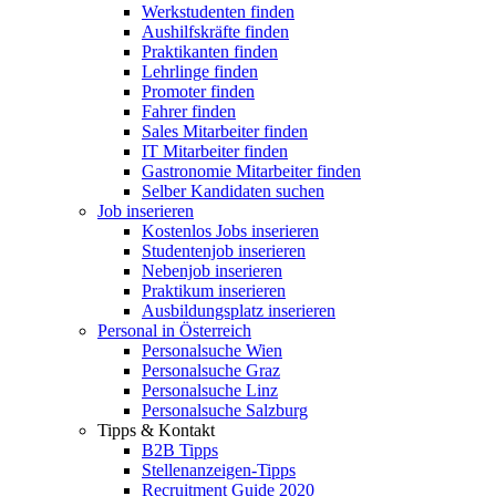
Werkstudenten finden
Aushilfskräfte finden
Praktikanten finden
Lehrlinge finden
Promoter finden
Fahrer finden
Sales Mitarbeiter finden
IT Mitarbeiter finden
Gastronomie Mitarbeiter finden
Selber Kandidaten suchen
Job inserieren
Kostenlos Jobs inserieren
Studentenjob inserieren
Nebenjob inserieren
Praktikum inserieren
Ausbildungsplatz inserieren
Personal in Österreich
Personalsuche Wien
Personalsuche Graz
Personalsuche Linz
Personalsuche Salzburg
Tipps & Kontakt
B2B Tipps
Stellenanzeigen-Tipps
Recruitment Guide 2020