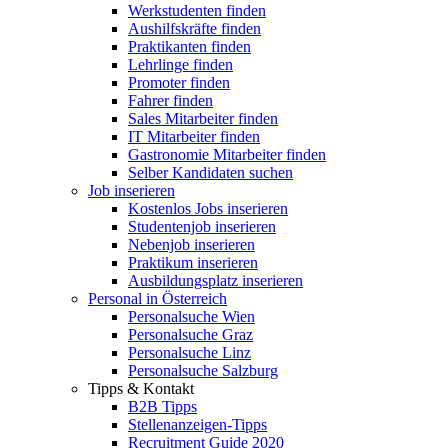
Werkstudenten finden
Aushilfskräfte finden
Praktikanten finden
Lehrlinge finden
Promoter finden
Fahrer finden
Sales Mitarbeiter finden
IT Mitarbeiter finden
Gastronomie Mitarbeiter finden
Selber Kandidaten suchen
Job inserieren
Kostenlos Jobs inserieren
Studentenjob inserieren
Nebenjob inserieren
Praktikum inserieren
Ausbildungsplatz inserieren
Personal in Österreich
Personalsuche Wien
Personalsuche Graz
Personalsuche Linz
Personalsuche Salzburg
Tipps & Kontakt
B2B Tipps
Stellenanzeigen-Tipps
Recruitment Guide 2020