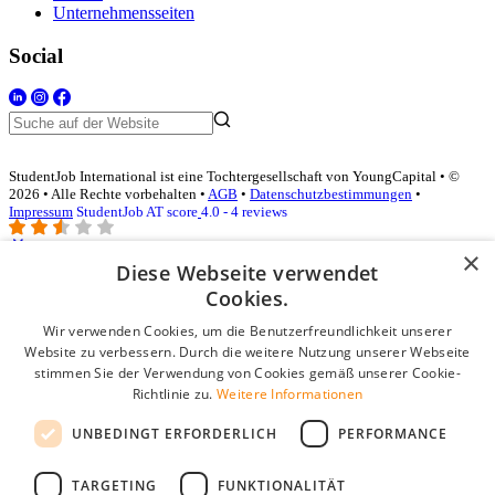
Unternehmensseiten
Social
StudentJob International ist eine Tochtergesellschaft von YoungCapital • ©
2026 • Alle Rechte vorbehalten •
AGB
•
Datenschutzbestimmungen
•
Impressum
StudentJob AT score
4.0 - 4 reviews
×
Diese Webseite verwendet
Login für Unternehmen
Cookies.
Wir verwenden Cookies, um die Benutzerfreundlichkeit unserer
E-Mail
*
Website zu verbessern. Durch die weitere Nutzung unserer Webseite
stimmen Sie der Verwendung von Cookies gemäß unserer Cookie-
Passwort
Richtlinie zu.
Weitere Informationen
Angemeldet bleiben
UNBEDINGT ERFORDERLICH
PERFORMANCE
Passwort vergessen?
Login
TARGETING
FUNKTIONALITÄT