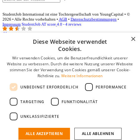
StudentJob International ist eine Tochtergesellschaft von YoungCapital • ©
2026 • Alle Rechte vorbehalten •
AGB
•
Datenschutzbestimmungen
•
Impressum
StudentJob AT score
4.0 - 4 reviews
×
Diese Webseite verwendet
Login für Unternehmen
Cookies.
Wir verwenden Cookies, um die Benutzerfreundlichkeit unserer
E-Mail
*
Website zu verbessern. Durch die weitere Nutzung unserer Webseite
stimmen Sie der Verwendung von Cookies gemäß unserer Cookie-
Passwort
Richtlinie zu.
Weitere Informationen
Angemeldet bleiben
UNBEDINGT ERFORDERLICH
PERFORMANCE
Passwort vergessen?
Login
TARGETING
FUNKTIONALITÄT
Kostenloses Unternehmensprofil
UNKLASSIFIZIERTE
Wenn Sie sich registriert haben, können Sie ein Unternehmensprofil
erstellen. Sie sind nur noch wenige Schritte davon entfernt, den
passenden Mitarbeiter zu finden.
ALLE AKZEPTIEREN
ALLE ABLEHNEN