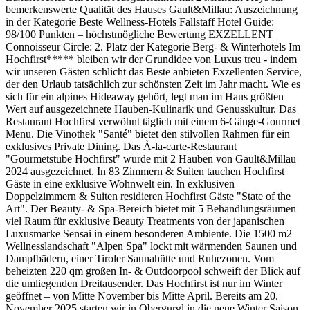
bemerkenswerte Qualität des Hauses Gault&Millau: Auszeichnung
in der Kategorie Beste Wellness-Hotels Fallstaff Hotel Guide:
98/100 Punkten – höchstmögliche Bewertung EXZELLENT
Connoisseur Circle: 2. Platz der Kategorie Berg- & Winterhotels Im
Hochfirst***** bleiben wir der Grundidee von Luxus treu - indem
wir unseren Gästen schlicht das Beste anbieten Exzellenten Service,
der den Urlaub tatsächlich zur schönsten Zeit im Jahr macht. Wie es
sich für ein alpines Hideaway gehört, legt man im Haus größten
Wert auf ausgezeichnete Hauben-Kulinarik und Genusskultur. Das
Restaurant Hochfirst verwöhnt täglich mit einem 6-Gänge-Gourmet
Menu. Die Vinothek "Santé" bietet den stilvollen Rahmen für ein
exklusives Private Dining. Das À-la-carte-Restaurant
"Gourmetstube Hochfirst" wurde mit 2 Hauben von Gault&Millau
2024 ausgezeichnet. In 83 Zimmern & Suiten tauchen Hochfirst
Gäste in eine exklusive Wohnwelt ein. In exklusiven
Doppelzimmern & Suiten residieren Hochfirst Gäste "State of the
Art". Der Beauty- & Spa-Bereich bietet mit 5 Behandlungsräumen
viel Raum für exklusive Beauty Treatments von der japanischen
Luxusmarke Sensai in einem besonderen Ambiente. Die 1500 m2
Wellnesslandschaft "Alpen Spa" lockt mit wärmenden Saunen und
Dampfbädern, einer Tiroler Saunahütte und Ruhezonen. Vom
beheizten 220 qm großen In- & Outdoorpool schweift der Blick auf
die umliegenden Dreitausender. Das Hochfirst ist nur im Winter
geöffnet – von Mitte November bis Mitte April. Bereits am 20.
November 2025 starten wir in Obergurgl in die neue Winter Saison.