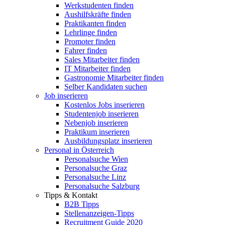
Werkstudenten finden
Aushilfskräfte finden
Praktikanten finden
Lehrlinge finden
Promoter finden
Fahrer finden
Sales Mitarbeiter finden
IT Mitarbeiter finden
Gastronomie Mitarbeiter finden
Selber Kandidaten suchen
Job inserieren
Kostenlos Jobs inserieren
Studentenjob inserieren
Nebenjob inserieren
Praktikum inserieren
Ausbildungsplatz inserieren
Personal in Österreich
Personalsuche Wien
Personalsuche Graz
Personalsuche Linz
Personalsuche Salzburg
Tipps & Kontakt
B2B Tipps
Stellenanzeigen-Tipps
Recruitment Guide 2020