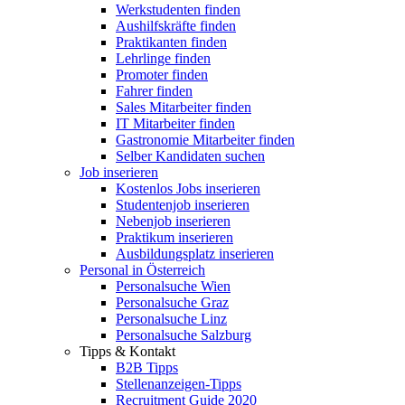
Werkstudenten finden
Aushilfskräfte finden
Praktikanten finden
Lehrlinge finden
Promoter finden
Fahrer finden
Sales Mitarbeiter finden
IT Mitarbeiter finden
Gastronomie Mitarbeiter finden
Selber Kandidaten suchen
Job inserieren
Kostenlos Jobs inserieren
Studentenjob inserieren
Nebenjob inserieren
Praktikum inserieren
Ausbildungsplatz inserieren
Personal in Österreich
Personalsuche Wien
Personalsuche Graz
Personalsuche Linz
Personalsuche Salzburg
Tipps & Kontakt
B2B Tipps
Stellenanzeigen-Tipps
Recruitment Guide 2020