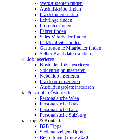
Werkstudenten finden
Aushilfskräfte finden
Praktikanten finden
Lehrlinge finden
Promoter finden
Fahrer finden
Sales Mitarbeiter finden
IT Mitarbeiter finden
Gastronomie Mitarbeiter finden
Selber Kandidaten suchen
Job inserieren
Kostenlos Jobs inserieren
Studentenjob inserieren
Nebenjob inserieren
Praktikum inserieren
Ausbildungsplatz inserieren
Personal in Österreich
Personalsuche Wien
Personalsuche Graz
Personalsuche Linz
Personalsuche Salzburg
Tipps & Kontakt
B2B Tipps
Stellenanzeigen-Tipps
Recruitment Guide 2020