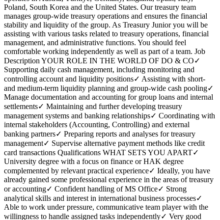
Poland, South Korea and the United States. Our treasury team
manages group-wide treasury operations and ensures the financial
stability and liquidity of the group. As Treasury Junior you will be
assisting with various tasks related to treasury operations, financial
management, and administrative functions. You should feel
comfortable working independently as well as part of a team. Job
Description YOUR ROLE IN THE WORLD OF DO & CO✓
Supporting daily cash management, including monitoring and
controlling account and liquidity positions✓ Assisting with short-
and medium-term liquidity planning and group-wide cash pooling✓
Manage documentation and accounting for group loans and internal
settlements✓ Maintaining and further developing treasury
management systems and banking relationships✓ Coordinating with
internal stakeholders (Accounting, Controlling) and external
banking partners✓ Preparing reports and analyses for treasury
management✓ Supervise alternative payment methods like credit
card transactions Qualifications WHAT SETS YOU APART✓
University degree with a focus on finance or HAK degree
complemented by relevant practical experience✓ Ideally, you have
already gained some professional experience in the areas of treasury
or accounting✓ Confident handling of MS Office✓ Strong
analytical skills and interest in international business processes✓
Able to work under pressure, communicative team player with the
willingness to handle assigned tasks independently✓ Very good