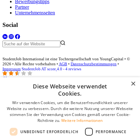
Bewerbungstipps
Partner
Unternehmensseiten
Social
StudentJob International ist eine Tochtergesellschaft von YoungCapital • ©
2026 • Alle Rechte vorbehalten •
AGB
•
Datenschutzbestimmungen
•
Impressum
StudentJob AT score
4.0 - 4 reviews
×
Diese Webseite verwendet
Login für Unternehmen
Cookies.
Wir verwenden Cookies, um die Benutzerfreundlichkeit unserer
E-Mail
*
Website zu verbessern. Durch die weitere Nutzung unserer Webseite
stimmen Sie der Verwendung von Cookies gemäß unserer Cookie-
Passwort
Richtlinie zu.
Weitere Informationen
Angemeldet bleiben
UNBEDINGT ERFORDERLICH
PERFORMANCE
Passwort vergessen?