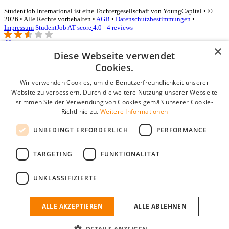
StudentJob International ist eine Tochtergesellschaft von YoungCapital • ©
2026 • Alle Rechte vorbehalten •
AGB
•
Datenschutzbestimmungen
•
Impressum
StudentJob AT score
4.0 - 4 reviews
×
Diese Webseite verwendet
Login für Unternehmen
Cookies.
Wir verwenden Cookies, um die Benutzerfreundlichkeit unserer
E-Mail
*
Website zu verbessern. Durch die weitere Nutzung unserer Webseite
stimmen Sie der Verwendung von Cookies gemäß unserer Cookie-
Passwort
Richtlinie zu.
Weitere Informationen
Angemeldet bleiben
UNBEDINGT ERFORDERLICH
PERFORMANCE
Passwort vergessen?
Login
TARGETING
FUNKTIONALITÄT
Kostenloses Unternehmensprofil
UNKLASSIFIZIERTE
Wenn Sie sich registriert haben, können Sie ein Unternehmensprofil
erstellen. Sie sind nur noch wenige Schritte davon entfernt, den
passenden Mitarbeiter zu finden.
ALLE AKZEPTIEREN
ALLE ABLEHNEN
Noch kein Unternehmensprofil?