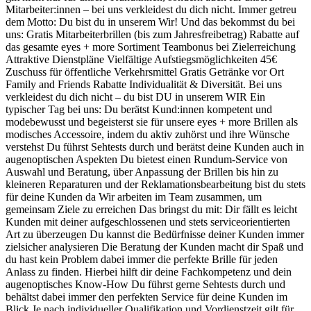
Mitarbeiter:innen – bei uns verkleidest du dich nicht. Immer getreu
dem Motto: Du bist du in unserem Wir! Und das bekommst du bei
uns: Gratis Mitarbeiterbrillen (bis zum Jahresfreibetrag) Rabatte auf
das gesamte eyes + more Sortiment Teambonus bei Zielerreichung
Attraktive Dienstpläne Vielfältige Aufstiegsmöglichkeiten 45€
Zuschuss für öffentliche Verkehrsmittel Gratis Getränke vor Ort
Family and Friends Rabatte Individualität & Diversität. Bei uns
verkleidest du dich nicht – du bist DU in unserem WIR Ein
typischer Tag bei uns: Du berätst Kund:innen kompetent und
modebewusst und begeisterst sie für unsere eyes + more Brillen als
modisches Accessoire, indem du aktiv zuhörst und ihre Wünsche
verstehst Du führst Sehtests durch und berätst deine Kunden auch in
augenoptischen Aspekten Du bietest einen Rundum-Service von
Auswahl und Beratung, über Anpassung der Brillen bis hin zu
kleineren Reparaturen und der Reklamationsbearbeitung bist du stets
für deine Kunden da Wir arbeiten im Team zusammen, um
gemeinsam Ziele zu erreichen Das bringst du mit: Dir fällt es leicht
Kunden mit deiner aufgeschlossenen und stets serviceorientierten
Art zu überzeugen Du kannst die Bedürfnisse deiner Kunden immer
zielsicher analysieren Die Beratung der Kunden macht dir Spaß und
du hast kein Problem dabei immer die perfekte Brille für jeden
Anlass zu finden. Hierbei hilft dir deine Fachkompetenz und dein
augenoptisches Know-How Du führst gerne Sehtests durch und
behältst dabei immer den perfekten Service für deine Kunden im
Blick Je nach individueller Qualifikation und Vordienstzeit gilt für