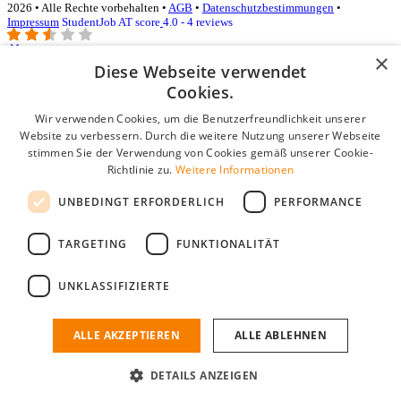
2026 • Alle Rechte vorbehalten •
AGB
•
Datenschutzbestimmungen
•
Impressum
StudentJob AT score
4.0 - 4 reviews
×
Diese Webseite verwendet
Login für Unternehmen
Cookies.
Wir verwenden Cookies, um die Benutzerfreundlichkeit unserer
E-Mail
*
Website zu verbessern. Durch die weitere Nutzung unserer Webseite
stimmen Sie der Verwendung von Cookies gemäß unserer Cookie-
Passwort
Richtlinie zu.
Weitere Informationen
Angemeldet bleiben
UNBEDINGT ERFORDERLICH
PERFORMANCE
Passwort vergessen?
Login
TARGETING
FUNKTIONALITÄT
Kostenloses Unternehmensprofil
UNKLASSIFIZIERTE
Wenn Sie sich registriert haben, können Sie ein Unternehmensprofil
erstellen. Sie sind nur noch wenige Schritte davon entfernt, den
passenden Mitarbeiter zu finden.
ALLE AKZEPTIEREN
ALLE ABLEHNEN
Noch kein Unternehmensprofil?
DETAILS ANZEIGEN
Kostenlos registrieren