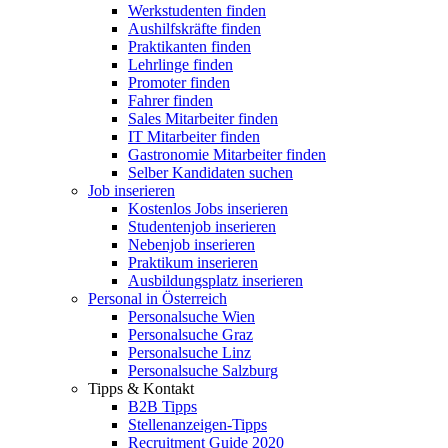
Werkstudenten finden
Aushilfskräfte finden
Praktikanten finden
Lehrlinge finden
Promoter finden
Fahrer finden
Sales Mitarbeiter finden
IT Mitarbeiter finden
Gastronomie Mitarbeiter finden
Selber Kandidaten suchen
Job inserieren
Kostenlos Jobs inserieren
Studentenjob inserieren
Nebenjob inserieren
Praktikum inserieren
Ausbildungsplatz inserieren
Personal in Österreich
Personalsuche Wien
Personalsuche Graz
Personalsuche Linz
Personalsuche Salzburg
Tipps & Kontakt
B2B Tipps
Stellenanzeigen-Tipps
Recruitment Guide 2020