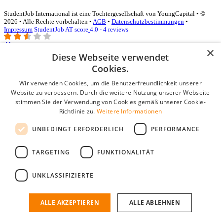
StudentJob International ist eine Tochtergesellschaft von YoungCapital • ©
2026 • Alle Rechte vorbehalten •
AGB
•
Datenschutzbestimmungen
•
Impressum
StudentJob AT score
4.0 - 4 reviews
×
Diese Webseite verwendet
Login für Unternehmen
Cookies.
Wir verwenden Cookies, um die Benutzerfreundlichkeit unserer
E-Mail
*
Website zu verbessern. Durch die weitere Nutzung unserer Webseite
stimmen Sie der Verwendung von Cookies gemäß unserer Cookie-
Passwort
Richtlinie zu.
Weitere Informationen
Angemeldet bleiben
UNBEDINGT ERFORDERLICH
PERFORMANCE
Passwort vergessen?
Login
TARGETING
FUNKTIONALITÄT
Kostenloses Unternehmensprofil
UNKLASSIFIZIERTE
Wenn Sie sich registriert haben, können Sie ein Unternehmensprofil
erstellen. Sie sind nur noch wenige Schritte davon entfernt, den
passenden Mitarbeiter zu finden.
ALLE AKZEPTIEREN
ALLE ABLEHNEN
Noch kein Unternehmensprofil?