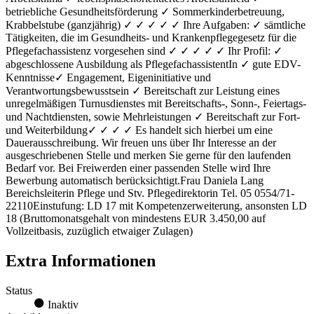
betriebliche Gesundheitsförderung ✓ Sommerkinderbetreuung,
Krabbelstube (ganzjährig) ✓ ✓ ✓ ✓ ✓ Ihre Aufgaben: ✓ sämtliche
Tätigkeiten, die im Gesundheits- und Krankenpflegegesetz für die
Pflegefachassistenz vorgesehen sind ✓ ✓ ✓ ✓ ✓ Ihr Profil: ✓
abgeschlossene Ausbildung als PflegefachassistentIn ✓ gute EDV-
Kenntnisse✓ Engagement, Eigeninitiative und
Verantwortungsbewusstsein ✓ Bereitschaft zur Leistung eines
unregelmäßigen Turnusdienstes mit Bereitschafts-, Sonn-, Feiertags-
und Nachtdiensten, sowie Mehrleistungen ✓ Bereitschaft zur Fort-
und Weiterbildung✓ ✓ ✓ ✓ Es handelt sich hierbei um eine
Dauerausschreibung. Wir freuen uns über Ihr Interesse an der
ausgeschriebenen Stelle und merken Sie gerne für den laufenden
Bedarf vor. Bei Freiwerden einer passenden Stelle wird Ihre
Bewerbung automatisch berücksichtigt.Frau Daniela Lang
Bereichsleiterin Pflege und Stv. Pflegedirektorin Tel. 05 0554/71-
22110Einstufung: LD 17 mit Kompetenzerweiterung, ansonsten LD
18 (Bruttomonatsgehalt von mindestens EUR 3.450,00 auf
Vollzeitbasis, zuzüglich etwaiger Zulagen)
Extra Informationen
Status
Inaktiv