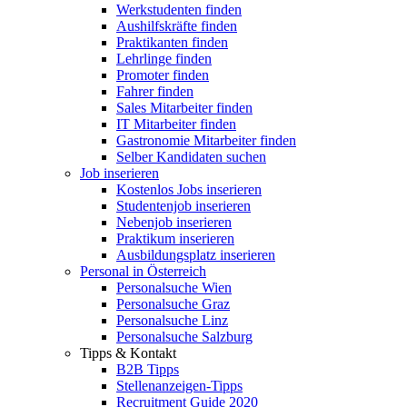
Werkstudenten finden
Aushilfskräfte finden
Praktikanten finden
Lehrlinge finden
Promoter finden
Fahrer finden
Sales Mitarbeiter finden
IT Mitarbeiter finden
Gastronomie Mitarbeiter finden
Selber Kandidaten suchen
Job inserieren
Kostenlos Jobs inserieren
Studentenjob inserieren
Nebenjob inserieren
Praktikum inserieren
Ausbildungsplatz inserieren
Personal in Österreich
Personalsuche Wien
Personalsuche Graz
Personalsuche Linz
Personalsuche Salzburg
Tipps & Kontakt
B2B Tipps
Stellenanzeigen-Tipps
Recruitment Guide 2020