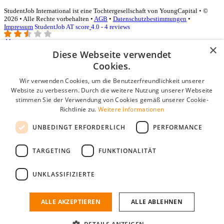
StudentJob International ist eine Tochtergesellschaft von YoungCapital • ©
2026 • Alle Rechte vorbehalten •
AGB
•
Datenschutzbestimmungen
•
Impressum
StudentJob AT score
4.0 - 4 reviews
×
Diese Webseite verwendet
Login für Unternehmen
Cookies.
Wir verwenden Cookies, um die Benutzerfreundlichkeit unserer
E-Mail
*
Website zu verbessern. Durch die weitere Nutzung unserer Webseite
stimmen Sie der Verwendung von Cookies gemäß unserer Cookie-
Passwort
Richtlinie zu.
Weitere Informationen
Angemeldet bleiben
UNBEDINGT ERFORDERLICH
PERFORMANCE
Passwort vergessen?
Login
TARGETING
FUNKTIONALITÄT
Kostenloses Unternehmensprofil
UNKLASSIFIZIERTE
Wenn Sie sich registriert haben, können Sie ein Unternehmensprofil
erstellen. Sie sind nur noch wenige Schritte davon entfernt, den
passenden Mitarbeiter zu finden.
ALLE AKZEPTIEREN
ALLE ABLEHNEN
Noch kein Unternehmensprofil?