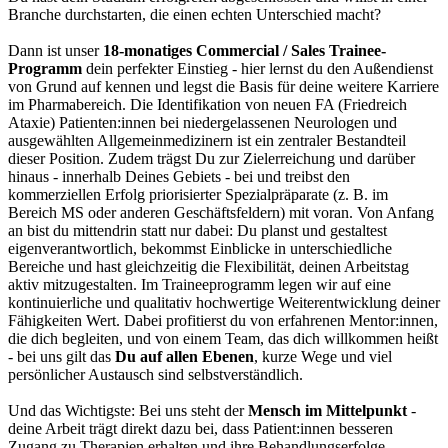
Branche durchstarten, die einen echten Unterschied macht?
Dann ist unser
18-monatiges Commercial / Sales Trainee-
Programm
dein perfekter Einstieg - hier lernst du den Außendienst
von Grund auf kennen und legst die Basis für deine weitere Karriere
im Pharmabereich. Die Identifikation von neuen FA (Friedreich
Ataxie) Patienten:innen bei niedergelassenen Neurologen und
ausgewählten Allgemeinmedizinern ist ein zentraler Bestandteil
dieser Position. Zudem trägst Du zur Zielerreichung und darüber
hinaus - innerhalb Deines Gebiets - bei und treibst den
kommerziellen Erfolg priorisierter Spezialpräparate (z. B. im
Bereich MS oder anderen Geschäftsfeldern) mit voran. Von Anfang
an bist du mittendrin statt nur dabei: Du planst und gestaltest
eigenverantwortlich, bekommst Einblicke in unterschiedliche
Bereiche und hast gleichzeitig die Flexibilität, deinen Arbeitstag
aktiv mitzugestalten. Im Traineeprogramm legen wir auf eine
kontinuierliche und qualitativ hochwertige Weiterentwicklung deiner
Fähigkeiten Wert. Dabei profitierst du von erfahrenen Mentor:innen,
die dich begleiten, und von einem Team, das dich willkommen heißt
- bei uns gilt das
Du auf allen Ebenen
, kurze Wege und viel
persönlicher Austausch sind selbstverständlich.
Und das Wichtigste: Bei uns steht der
Mensch im Mittelpunkt
-
deine Arbeit trägt direkt dazu bei, dass Patient:innen besseren
Zugang zu Therapien erhalten und ihre Behandlungserfolge