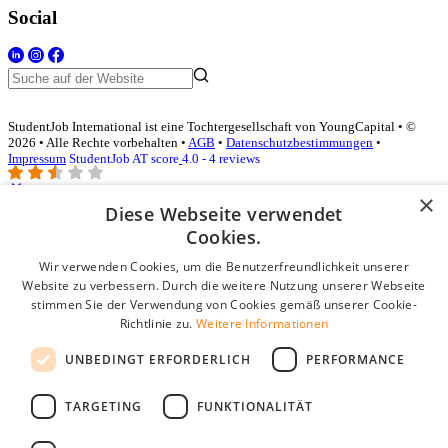
Social
StudentJob International ist eine Tochtergesellschaft von YoungCapital • ©
2026 • Alle Rechte vorbehalten •
AGB
•
Datenschutzbestimmungen
•
Impressum
StudentJob AT score
4.0 - 4 reviews
×
Diese Webseite verwendet
Login für Unternehmen
Cookies.
Wir verwenden Cookies, um die Benutzerfreundlichkeit unserer
E-Mail
*
Website zu verbessern. Durch die weitere Nutzung unserer Webseite
stimmen Sie der Verwendung von Cookies gemäß unserer Cookie-
Passwort
Richtlinie zu.
Weitere Informationen
Angemeldet bleiben
UNBEDINGT ERFORDERLICH
PERFORMANCE
Passwort vergessen?
Login
TARGETING
FUNKTIONALITÄT
Kostenloses Unternehmensprofil