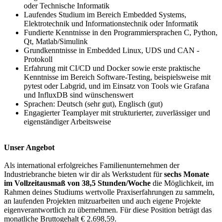
oder Technische Informatik
Laufendes Studium im Bereich Embedded Systems,
Elektrotechnik und Informationstechnik oder Informatik
Fundierte Kenntnisse in den Programmiersprachen C, Python,
Qt, Matlab/Simulink
Grundkenntnisse in Embedded Linux, UDS und CAN -
Protokoll
Erfahrung mit CI/CD und Docker sowie erste praktische
Kenntnisse im Bereich Software-Testing, beispielsweise mit
pytest oder Labgrid, und im Einsatz von Tools wie Grafana
und InfluxDB sind wünschenswert
Sprachen: Deutsch (sehr gut), Englisch (gut)
Engagierter Teamplayer mit strukturierter, zuverlässiger und
eigenständiger Arbeitsweise
Unser Angebot
Als international erfolgreiches Familienunternehmen der
Industriebranche bieten wir dir als Werkstudent für
sechs Monate
im Vollzeitausmaß von 38,5 Stunden/Woche
die Möglichkeit, im
Rahmen deines Studiums wertvolle Praxiserfahrungen zu sammeln,
an laufenden Projekten mitzuarbeiten und auch eigene Projekte
eigenverantwortlich zu übernehmen. Für diese Position beträgt das
monatliche Bruttogehalt € 2.698,59.