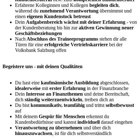
Erfahrene Kolleginnen und Kollegen
begleiten dich
,
während du
zunehmend Verantwortung
übernimmst und
einen
eigenen Kundenstock betreust
Dein
Aufgabenbereich wächst mit deiner Erfahrung
- von
der Kundenberatung bis hin zur
aktiven Gewinnung neuer
Geschäftsbeziehungen
Nach
Abschluss des Traineeprogramms
stehen dir alle
Türen für eine
erfolgreiche Vertriebskarriere
bei der
Volksbank Salzburg offen
Begeistere uns - mit deinen Qualitäten
Du hast eine
kaufmännische Ausbildung
abgeschlossen,
idealerweise
mit
erster Erfahrung
in der Finanzbranche
Dein
Interesse an Finanzthemen
und deine Bereitschaft,
dich
ständig weiterzuentwickeln
, treiben dich an
Du bist
kommunikativ, teamfähig
und trittst
selbstbewusst
auf
Mit deinem
Gespür für Menschen
erkennst du
Kundenbedürfnisse und kannst
individuell
darauf eingehen
Verantwortung zu übernehmen
und über dich
hinauszuwachsen
, ist für dich selbstverständlich