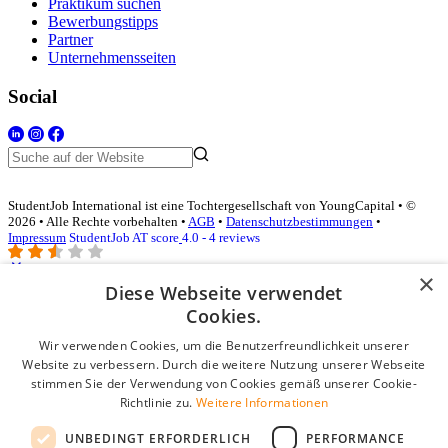
Praktikum suchen
Bewerbungstipps
Partner
Unternehmensseiten
Social
StudentJob International ist eine Tochtergesellschaft von YoungCapital • ©
2026 • Alle Rechte vorbehalten •
AGB
•
Datenschutzbestimmungen
•
Impressum
StudentJob AT score
4.0 - 4 reviews
×
Diese Webseite verwendet
Login für Unternehmen
Cookies.
Wir verwenden Cookies, um die Benutzerfreundlichkeit unserer
E-Mail
*
Website zu verbessern. Durch die weitere Nutzung unserer Webseite
stimmen Sie der Verwendung von Cookies gemäß unserer Cookie-
Passwort
Richtlinie zu.
Weitere Informationen
Angemeldet bleiben
UNBEDINGT ERFORDERLICH
PERFORMANCE
Passwort vergessen?