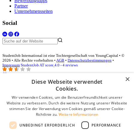
Bewerbungstipps
Partner
Unternehmensseiten
Social
StudentJob International ist eine Tochtergesellschaft von YoungCapital • ©
2026 • Alle Rechte vorbehalten •
AGB
•
Datenschutzbestimmungen
•
Impressum
StudentJob AT score
4.0 - 4 reviews
×
Diese Webseite verwendet
Login für Unternehmen
Cookies.
Wir verwenden Cookies, um die Benutzerfreundlichkeit unserer
E-Mail
*
Website zu verbessern. Durch die weitere Nutzung unserer Webseite
stimmen Sie der Verwendung von Cookies gemäß unserer Cookie-
Passwort
Richtlinie zu.
Weitere Informationen
Angemeldet bleiben
UNBEDINGT ERFORDERLICH
PERFORMANCE
Passwort vergessen?
Login