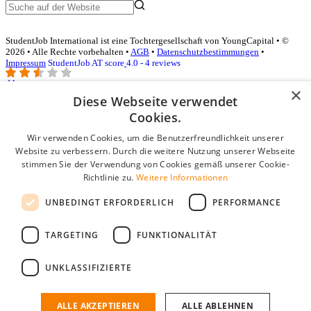
StudentJob International ist eine Tochtergesellschaft von YoungCapital • ©
2026 • Alle Rechte vorbehalten •
AGB
•
Datenschutzbestimmungen
•
Impressum
StudentJob AT score
4.0 - 4 reviews
×
Diese Webseite verwendet
Login für Unternehmen
Cookies.
Wir verwenden Cookies, um die Benutzerfreundlichkeit unserer
E-Mail
*
Website zu verbessern. Durch die weitere Nutzung unserer Webseite
stimmen Sie der Verwendung von Cookies gemäß unserer Cookie-
Passwort
Richtlinie zu.
Weitere Informationen
Angemeldet bleiben
UNBEDINGT ERFORDERLICH
PERFORMANCE
Passwort vergessen?
Login
TARGETING
FUNKTIONALITÄT
Kostenloses Unternehmensprofil
UNKLASSIFIZIERTE
Wenn Sie sich registriert haben, können Sie ein Unternehmensprofil
erstellen. Sie sind nur noch wenige Schritte davon entfernt, den
passenden Mitarbeiter zu finden.
ALLE AKZEPTIEREN
ALLE ABLEHNEN