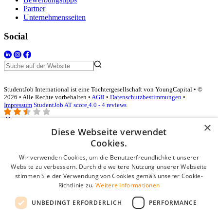
Partner
Unternehmensseiten
Social
StudentJob International ist eine Tochtergesellschaft von YoungCapital • ©
2026 • Alle Rechte vorbehalten •
AGB
•
Datenschutzbestimmungen
•
Impressum
StudentJob AT score
4.0 - 4 reviews
×
Diese Webseite verwendet
Login für Unternehmen
Cookies.
Wir verwenden Cookies, um die Benutzerfreundlichkeit unserer
E-Mail
*
Website zu verbessern. Durch die weitere Nutzung unserer Webseite
stimmen Sie der Verwendung von Cookies gemäß unserer Cookie-
Passwort
Richtlinie zu.
Weitere Informationen
Angemeldet bleiben
UNBEDINGT ERFORDERLICH
PERFORMANCE
Passwort vergessen?
Login