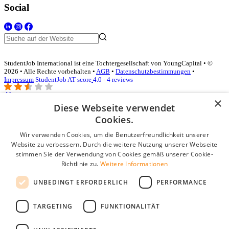
Social
StudentJob International ist eine Tochtergesellschaft von YoungCapital • ©
2026 • Alle Rechte vorbehalten •
AGB
•
Datenschutzbestimmungen
•
Impressum
StudentJob AT score
4.0 - 4 reviews
×
Diese Webseite verwendet
Login für Unternehmen
Cookies.
Wir verwenden Cookies, um die Benutzerfreundlichkeit unserer
E-Mail
*
Website zu verbessern. Durch die weitere Nutzung unserer Webseite
stimmen Sie der Verwendung von Cookies gemäß unserer Cookie-
Passwort
Richtlinie zu.
Weitere Informationen
Angemeldet bleiben
UNBEDINGT ERFORDERLICH
PERFORMANCE
Passwort vergessen?
Login
TARGETING
FUNKTIONALITÄT
Kostenloses Unternehmensprofil