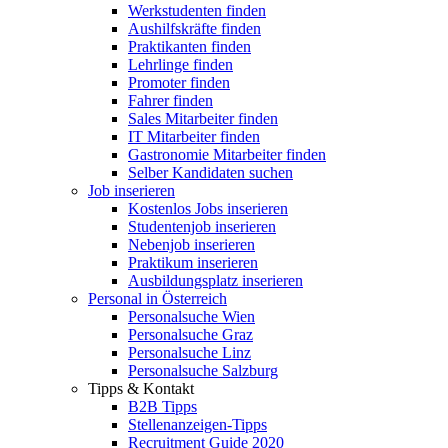
Werkstudenten finden
Aushilfskräfte finden
Praktikanten finden
Lehrlinge finden
Promoter finden
Fahrer finden
Sales Mitarbeiter finden
IT Mitarbeiter finden
Gastronomie Mitarbeiter finden
Selber Kandidaten suchen
Job inserieren
Kostenlos Jobs inserieren
Studentenjob inserieren
Nebenjob inserieren
Praktikum inserieren
Ausbildungsplatz inserieren
Personal in Österreich
Personalsuche Wien
Personalsuche Graz
Personalsuche Linz
Personalsuche Salzburg
Tipps & Kontakt
B2B Tipps
Stellenanzeigen-Tipps
Recruitment Guide 2020