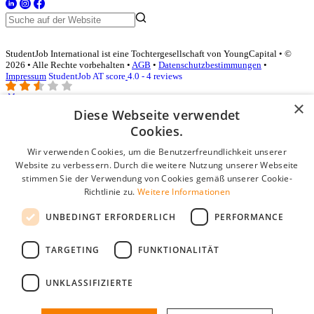
StudentJob International ist eine Tochtergesellschaft von YoungCapital • ©
2026 • Alle Rechte vorbehalten •
AGB
•
Datenschutzbestimmungen
•
Impressum
StudentJob AT score
4.0 - 4 reviews
×
Diese Webseite verwendet
Login für Unternehmen
Cookies.
Wir verwenden Cookies, um die Benutzerfreundlichkeit unserer
E-Mail
*
Website zu verbessern. Durch die weitere Nutzung unserer Webseite
stimmen Sie der Verwendung von Cookies gemäß unserer Cookie-
Passwort
Richtlinie zu.
Weitere Informationen
Angemeldet bleiben
UNBEDINGT ERFORDERLICH
PERFORMANCE
Passwort vergessen?
Login
TARGETING
FUNKTIONALITÄT
Kostenloses Unternehmensprofil
UNKLASSIFIZIERTE
Wenn Sie sich registriert haben, können Sie ein Unternehmensprofil
erstellen. Sie sind nur noch wenige Schritte davon entfernt, den