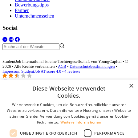
Bewerbungstipps
Partner
Unternehmensseiten
Social
StudentJob International ist eine Tochtergesellschaft von YoungCapital • ©
2026 • Alle Rechte vorbehalten •
AGB
•
Datenschutzbestimmungen
•
Impressum
StudentJob AT score
4.0 - 4 reviews
×
Diese Webseite verwendet
Login für Unternehmen
Cookies.
Wir verwenden Cookies, um die Benutzerfreundlichkeit unserer
E-Mail
*
Website zu verbessern. Durch die weitere Nutzung unserer Webseite
stimmen Sie der Verwendung von Cookies gemäß unserer Cookie-
Passwort
Richtlinie zu.
Weitere Informationen
Angemeldet bleiben
UNBEDINGT ERFORDERLICH
PERFORMANCE
Passwort vergessen?