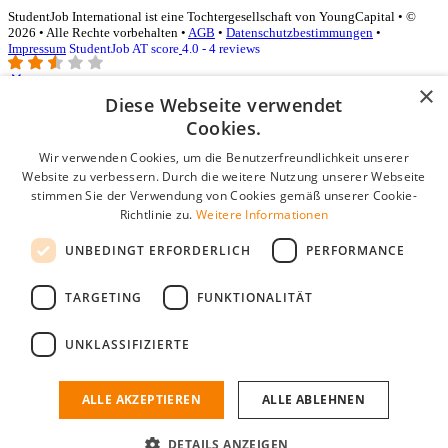
StudentJob International ist eine Tochtergesellschaft von YoungCapital • ©
2026 • Alle Rechte vorbehalten •
AGB
•
Datenschutzbestimmungen
•
Impressum
StudentJob AT score
4.0 - 4 reviews
×
Diese Webseite verwendet
Login für Unternehmen
Cookies.
Wir verwenden Cookies, um die Benutzerfreundlichkeit unserer
E-Mail
*
Website zu verbessern. Durch die weitere Nutzung unserer Webseite
stimmen Sie der Verwendung von Cookies gemäß unserer Cookie-
Passwort
Richtlinie zu.
Weitere Informationen
Angemeldet bleiben
UNBEDINGT ERFORDERLICH
PERFORMANCE
Passwort vergessen?
Login
TARGETING
FUNKTIONALITÄT
Kostenloses Unternehmensprofil
UNKLASSIFIZIERTE
Wenn Sie sich registriert haben, können Sie ein Unternehmensprofil
erstellen. Sie sind nur noch wenige Schritte davon entfernt, den
passenden Mitarbeiter zu finden.
ALLE AKZEPTIEREN
ALLE ABLEHNEN
Noch kein Unternehmensprofil?
DETAILS ANZEIGEN