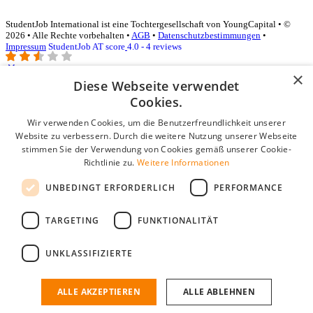
StudentJob International ist eine Tochtergesellschaft von YoungCapital • ©
2026 • Alle Rechte vorbehalten •
AGB
•
Datenschutzbestimmungen
•
Impressum
StudentJob AT score
4.0 - 4 reviews
×
Diese Webseite verwendet
Login für Unternehmen
Cookies.
Wir verwenden Cookies, um die Benutzerfreundlichkeit unserer
E-Mail
*
Website zu verbessern. Durch die weitere Nutzung unserer Webseite
stimmen Sie der Verwendung von Cookies gemäß unserer Cookie-
Passwort
Richtlinie zu.
Weitere Informationen
Angemeldet bleiben
UNBEDINGT ERFORDERLICH
PERFORMANCE
Passwort vergessen?
Login
TARGETING
FUNKTIONALITÄT
Kostenloses Unternehmensprofil
UNKLASSIFIZIERTE
Wenn Sie sich registriert haben, können Sie ein Unternehmensprofil
erstellen. Sie sind nur noch wenige Schritte davon entfernt, den
passenden Mitarbeiter zu finden.
ALLE AKZEPTIEREN
ALLE ABLEHNEN
Noch kein Unternehmensprofil?