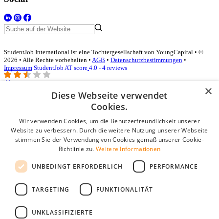
StudentJob International ist eine Tochtergesellschaft von YoungCapital • ©
2026 • Alle Rechte vorbehalten •
AGB
•
Datenschutzbestimmungen
•
Impressum
StudentJob AT score
4.0 - 4 reviews
×
Diese Webseite verwendet
Login für Unternehmen
Cookies.
Wir verwenden Cookies, um die Benutzerfreundlichkeit unserer
E-Mail
*
Website zu verbessern. Durch die weitere Nutzung unserer Webseite
stimmen Sie der Verwendung von Cookies gemäß unserer Cookie-
Passwort
Richtlinie zu.
Weitere Informationen
Angemeldet bleiben
UNBEDINGT ERFORDERLICH
PERFORMANCE
Passwort vergessen?
Login
TARGETING
FUNKTIONALITÄT
Kostenloses Unternehmensprofil
UNKLASSIFIZIERTE
Wenn Sie sich registriert haben, können Sie ein Unternehmensprofil