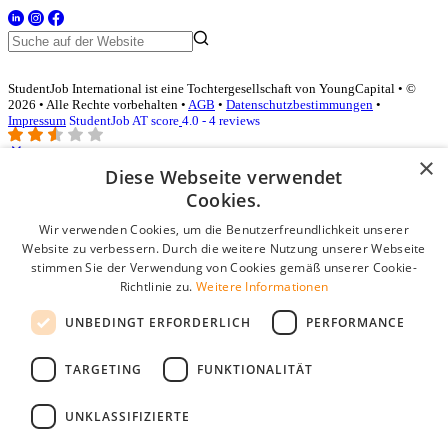
StudentJob International ist eine Tochtergesellschaft von YoungCapital • ©
2026 • Alle Rechte vorbehalten •
AGB
•
Datenschutzbestimmungen
•
Impressum
StudentJob AT score
4.0 - 4 reviews
×
Diese Webseite verwendet
Login für Unternehmen
Cookies.
Wir verwenden Cookies, um die Benutzerfreundlichkeit unserer
E-Mail
*
Website zu verbessern. Durch die weitere Nutzung unserer Webseite
stimmen Sie der Verwendung von Cookies gemäß unserer Cookie-
Passwort
Richtlinie zu.
Weitere Informationen
Angemeldet bleiben
UNBEDINGT ERFORDERLICH
PERFORMANCE
Passwort vergessen?
Login
TARGETING
FUNKTIONALITÄT
Kostenloses Unternehmensprofil
UNKLASSIFIZIERTE
Wenn Sie sich registriert haben, können Sie ein Unternehmensprofil
erstellen. Sie sind nur noch wenige Schritte davon entfernt, den