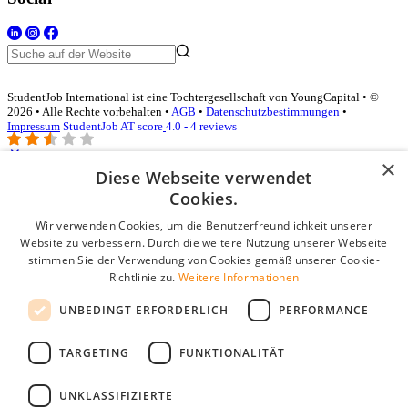
StudentJob International ist eine Tochtergesellschaft von YoungCapital • ©
2026 • Alle Rechte vorbehalten •
AGB
•
Datenschutzbestimmungen
•
Impressum
StudentJob AT score
4.0 - 4 reviews
×
Diese Webseite verwendet
Login für Unternehmen
Cookies.
Wir verwenden Cookies, um die Benutzerfreundlichkeit unserer
E-Mail
*
Website zu verbessern. Durch die weitere Nutzung unserer Webseite
stimmen Sie der Verwendung von Cookies gemäß unserer Cookie-
Passwort
Richtlinie zu.
Weitere Informationen
Angemeldet bleiben
UNBEDINGT ERFORDERLICH
PERFORMANCE
Passwort vergessen?
Login
TARGETING
FUNKTIONALITÄT
Kostenloses Unternehmensprofil
UNKLASSIFIZIERTE
Wenn Sie sich registriert haben, können Sie ein Unternehmensprofil