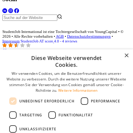
StudentJob International ist eine Tochtergesellschaft von YoungCapital • ©
2026 • Alle Rechte vorbehalten •
AGB
•
Datenschutzbestimmungen
•
Impressum
StudentJob AT score
4.0 - 4 reviews
×
Diese Webseite verwendet
Login für Unternehmen
Cookies.
Wir verwenden Cookies, um die Benutzerfreundlichkeit unserer
E-Mail
*
Website zu verbessern. Durch die weitere Nutzung unserer Webseite
stimmen Sie der Verwendung von Cookies gemäß unserer Cookie-
Passwort
Richtlinie zu.
Weitere Informationen
Angemeldet bleiben
UNBEDINGT ERFORDERLICH
PERFORMANCE
Passwort vergessen?
Login
TARGETING
FUNKTIONALITÄT
Kostenloses Unternehmensprofil
UNKLASSIFIZIERTE
Wenn Sie sich registriert haben, können Sie ein Unternehmensprofil