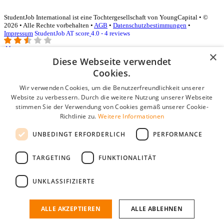
StudentJob International ist eine Tochtergesellschaft von YoungCapital • ©
2026 • Alle Rechte vorbehalten •
AGB
•
Datenschutzbestimmungen
•
Impressum
StudentJob AT score
4.0 - 4 reviews
×
Diese Webseite verwendet
Login für Unternehmen
Cookies.
Wir verwenden Cookies, um die Benutzerfreundlichkeit unserer
E-Mail
*
Website zu verbessern. Durch die weitere Nutzung unserer Webseite
stimmen Sie der Verwendung von Cookies gemäß unserer Cookie-
Passwort
Richtlinie zu.
Weitere Informationen
Angemeldet bleiben
UNBEDINGT ERFORDERLICH
PERFORMANCE
Passwort vergessen?
Login
TARGETING
FUNKTIONALITÄT
Kostenloses Unternehmensprofil
UNKLASSIFIZIERTE
Wenn Sie sich registriert haben, können Sie ein Unternehmensprofil
erstellen. Sie sind nur noch wenige Schritte davon entfernt, den
passenden Mitarbeiter zu finden.
ALLE AKZEPTIEREN
ALLE ABLEHNEN
Noch kein Unternehmensprofil?