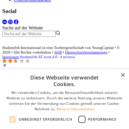
Social
Suche auf der Website
StudentJob International ist eine Tochtergesellschaft von YoungCapital • ©
2026 • Alle Rechte vorbehalten •
AGB
•
Datenschutzbestimmungen
•
Impressum
StudentJob AT score
4.0 - 4 reviews
×
Diese Webseite verwendet
Login für Unternehmen
Cookies.
E-Mail
*
Wir verwenden Cookies, um die Benutzerfreundlichkeit unserer
Website zu verbessern. Durch die weitere Nutzung unserer Webseite
stimmen Sie der Verwendung von Cookies gemäß unserer Cookie-
Passwort
Richtlinie zu.
Weitere Informationen
Angemeldet bleiben
UNBEDINGT ERFORDERLICH
PERFORMANCE
Passwort vergessen?
Login