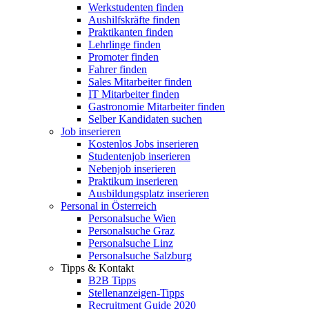
Werkstudenten finden
Aushilfskräfte finden
Praktikanten finden
Lehrlinge finden
Promoter finden
Fahrer finden
Sales Mitarbeiter finden
IT Mitarbeiter finden
Gastronomie Mitarbeiter finden
Selber Kandidaten suchen
Job inserieren
Kostenlos Jobs inserieren
Studentenjob inserieren
Nebenjob inserieren
Praktikum inserieren
Ausbildungsplatz inserieren
Personal in Österreich
Personalsuche Wien
Personalsuche Graz
Personalsuche Linz
Personalsuche Salzburg
Tipps & Kontakt
B2B Tipps
Stellenanzeigen-Tipps
Recruitment Guide 2020