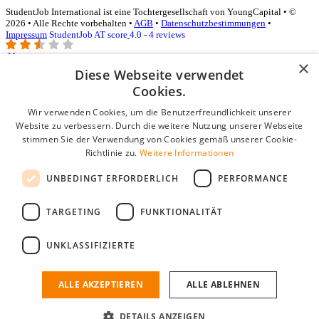
StudentJob International ist eine Tochtergesellschaft von YoungCapital • ©
2026 • Alle Rechte vorbehalten •
AGB
•
Datenschutzbestimmungen
•
Impressum
StudentJob AT score
4.0 - 4 reviews
×
Diese Webseite verwendet
Login für Unternehmen
Cookies.
Wir verwenden Cookies, um die Benutzerfreundlichkeit unserer
E-Mail
*
Website zu verbessern. Durch die weitere Nutzung unserer Webseite
stimmen Sie der Verwendung von Cookies gemäß unserer Cookie-
Passwort
Richtlinie zu.
Weitere Informationen
Angemeldet bleiben
UNBEDINGT ERFORDERLICH
PERFORMANCE
Passwort vergessen?
Login
TARGETING
FUNKTIONALITÄT
Kostenloses Unternehmensprofil
UNKLASSIFIZIERTE
Wenn Sie sich registriert haben, können Sie ein Unternehmensprofil
erstellen. Sie sind nur noch wenige Schritte davon entfernt, den
passenden Mitarbeiter zu finden.
ALLE AKZEPTIEREN
ALLE ABLEHNEN
Noch kein Unternehmensprofil?
DETAILS ANZEIGEN