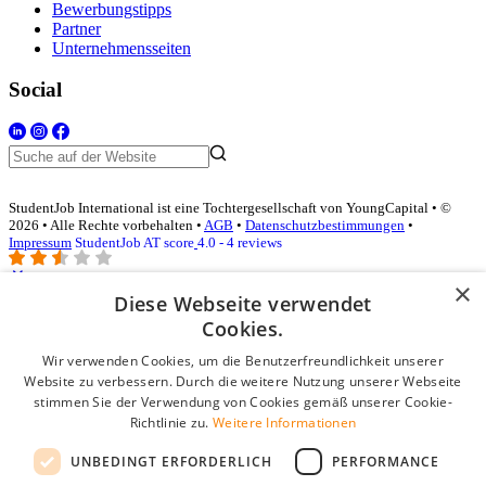
Bewerbungstipps
Partner
Unternehmensseiten
Social
StudentJob International ist eine Tochtergesellschaft von YoungCapital • ©
2026 • Alle Rechte vorbehalten •
AGB
•
Datenschutzbestimmungen
•
Impressum
StudentJob AT score
4.0 - 4 reviews
×
Diese Webseite verwendet
Login für Unternehmen
Cookies.
Wir verwenden Cookies, um die Benutzerfreundlichkeit unserer
E-Mail
*
Website zu verbessern. Durch die weitere Nutzung unserer Webseite
stimmen Sie der Verwendung von Cookies gemäß unserer Cookie-
Passwort
Richtlinie zu.
Weitere Informationen
Angemeldet bleiben
UNBEDINGT ERFORDERLICH
PERFORMANCE
Passwort vergessen?