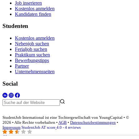
Job inserieren
Kostenlos anmelden
Kandidaten finden
Studenten
Kostenlos anmelden
Nebenjob suchen
Ferialjob suchen
Praktikum suchen
Bewerbungstipps
Partner
Unternehmensseiten
Social
StudentJob International ist eine Tochtergesellschaft von YoungCapital • ©
2026 • Alle Rechte vorbehalten •
AGB
•
Datenschutzbestimmungen
•
Impressum
StudentJob AT score
4.0 - 4 reviews