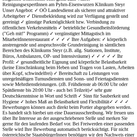
ReinigungsexpertInnen am Pyhrn-Eisenwurzen Klinikum Steyr
Unser Angebot: ✓ OÖ Landesdienst als sicherer und attraktiver
Arbeitgeber ✓ Dienstbekleidung wird zur Verfügung gestellt und
gereinigt ✓ günstige Parkmöglichkeit bzw. Verbindung zu
öffentlichen Verkehrsmitteln ✓ betriebliche Gesundheitsförderung
("Geh mit!" Programm) ✓ vergünstigter Mittagstisch im
MitarbeitInnenrestaurant ✓ ✓ ✓ ✓ Ihre Aufgaben: ✓ körperlich
anstrengende und anspruchsvolle Grundreinigung in sämtlichen
Bereichen des Klinikums Steyr (z.B. allg. Stationen, Institute,
Büros, Ambulanzen, OP- und Intensivräume) ✓ ✓ ✓ ✓ ✓ Ihr
Profil: ✓ gesundheitliche Eignung und körperliche Belastbarkeit
(keine Einschränkung beim Heben und Tragen von Lasten, Arbeiten
über Kopf, schwindelfrei) ✓ Bereitschaft zu Leistungen von
unregelmäßigen Turnusdiensten und Sonn- und Feiertagsdiensten
sowie Mehrdienstleistungen. (zB. Frühdienste ab 06:00 Uhr oder
Spätdienste bis 20:00 Uhr - auch bei Teilzeit)✓ sehr gute
Deutschkenntnisse in Wort und Schrift ✓ Sinn für Sauberkeit und
Hygiene ✓ hohes Maß an Belastbarkeit und Flexibilität✓ ✓ ✓ ✓
Bewerbungen können auch direkt beim Portier abgegeben werden.
Es handelt sich hierbei um eine Dauerausschreibung. Wir freuen uns
über Ihr Interesse an der ausgeschriebenen Stelle und merken Sie
gerne für den laufenden Bedarf vor. Bei Freiwerden einer passenden
Stelle wird Ihre Bewerbung automatisch berücksichtigt. Für nicht
österreichische StaatsbürgerInnen benötigen wir den Nachweis einer