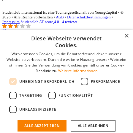
StudentJob International ist eine Tochtergesellschaft von YoungCapital • ©
2026 • Alle Rechte vorbehalten •
AGB
•
Datenschutzbestimmungen
•
Impressum
StudentJob AT score
4.0 - 4 reviews
×
Diese Webseite verwendet
Login für Unternehmen
Cookies.
Wir verwenden Cookies, um die Benutzerfreundlichkeit unserer
E-Mail
*
Website zu verbessern. Durch die weitere Nutzung unserer Webseite
stimmen Sie der Verwendung von Cookies gemäß unserer Cookie-
Passwort
Richtlinie zu.
Weitere Informationen
Angemeldet bleiben
UNBEDINGT ERFORDERLICH
PERFORMANCE
Passwort vergessen?
Login
TARGETING
FUNKTIONALITÄT
Kostenloses Unternehmensprofil
UNKLASSIFIZIERTE
Wenn Sie sich registriert haben, können Sie ein Unternehmensprofil
erstellen. Sie sind nur noch wenige Schritte davon entfernt, den
passenden Mitarbeiter zu finden.
ALLE AKZEPTIEREN
ALLE ABLEHNEN