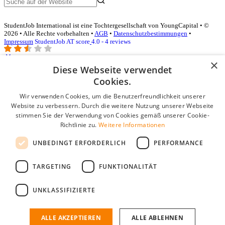
StudentJob International ist eine Tochtergesellschaft von YoungCapital • ©
2026 • Alle Rechte vorbehalten •
AGB
•
Datenschutzbestimmungen
•
Impressum
StudentJob AT score
4.0 - 4 reviews
×
Diese Webseite verwendet
Login für Unternehmen
Cookies.
Wir verwenden Cookies, um die Benutzerfreundlichkeit unserer
E-Mail
*
Website zu verbessern. Durch die weitere Nutzung unserer Webseite
stimmen Sie der Verwendung von Cookies gemäß unserer Cookie-
Passwort
Richtlinie zu.
Weitere Informationen
Angemeldet bleiben
UNBEDINGT ERFORDERLICH
PERFORMANCE
Passwort vergessen?
Login
TARGETING
FUNKTIONALITÄT
Kostenloses Unternehmensprofil
UNKLASSIFIZIERTE
Wenn Sie sich registriert haben, können Sie ein Unternehmensprofil
erstellen. Sie sind nur noch wenige Schritte davon entfernt, den
passenden Mitarbeiter zu finden.
ALLE AKZEPTIEREN
ALLE ABLEHNEN