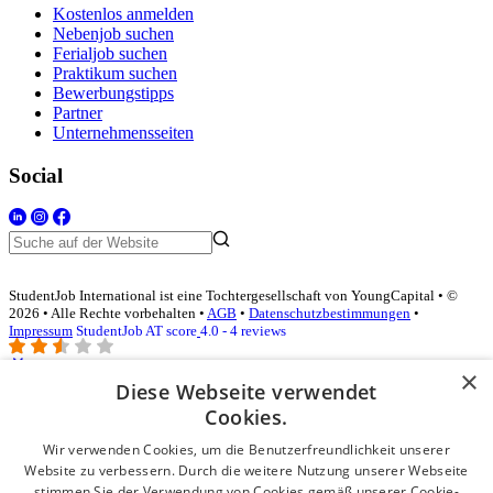
Kostenlos anmelden
Nebenjob suchen
Ferialjob suchen
Praktikum suchen
Bewerbungstipps
Partner
Unternehmensseiten
Social
StudentJob International ist eine Tochtergesellschaft von YoungCapital • ©
2026 • Alle Rechte vorbehalten •
AGB
•
Datenschutzbestimmungen
•
Impressum
StudentJob AT score
4.0 - 4 reviews
×
Diese Webseite verwendet
Login für Unternehmen
Cookies.
Wir verwenden Cookies, um die Benutzerfreundlichkeit unserer
E-Mail
*
Website zu verbessern. Durch die weitere Nutzung unserer Webseite
stimmen Sie der Verwendung von Cookies gemäß unserer Cookie-