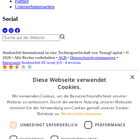
Partner
Unternehmensseiten
Social
StudentJob International ist eine Tochtergesellschaft von YoungCapital • ©
2026 • Alle Rechte vorbehalten •
AGB
•
Datenschutzbestimmungen
•
Impressum
StudentJob AT score
4.0 - 4 reviews
×
Diese Webseite verwendet
Login für Unternehmen
Cookies.
Wir verwenden Cookies, um die Benutzerfreundlichkeit unserer
E-Mail
*
Website zu verbessern. Durch die weitere Nutzung unserer Webseite
stimmen Sie der Verwendung von Cookies gemäß unserer Cookie-
Passwort
Richtlinie zu.
Weitere Informationen
Angemeldet bleiben
UNBEDINGT ERFORDERLICH
PERFORMANCE
Passwort vergessen?
Login